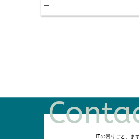
—
Conta
ITの困りごと、ま