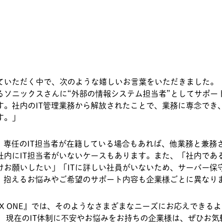
ていただく中で、次のような嬉しいお言葉をいただきました。
るソニックスさんに“外部の情報システム担当者”としてサポー
す。社内のIT管理業務から解放されたことで、業務に専念でき
す。」
。専任のIT担当者が在籍している場合もあれば、他業務と兼務
社内にIT担当者がいないケースもあります。また、「社内であ
けお願いしたい」「ITに詳しい社員がいないため、サーバー保
ど、抱えるお悩みやご希望のサポート内容も企業様ごとに異なり
IX ONE』では、そのようなさまざまなニーズにお応えできるよ
 現在のIT体制に不安やお悩みをお持ちの企業様は、ぜひお気