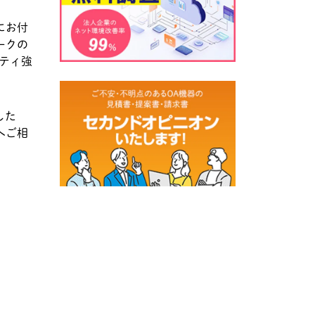
にお付
ークの
リティ強
した
へご相