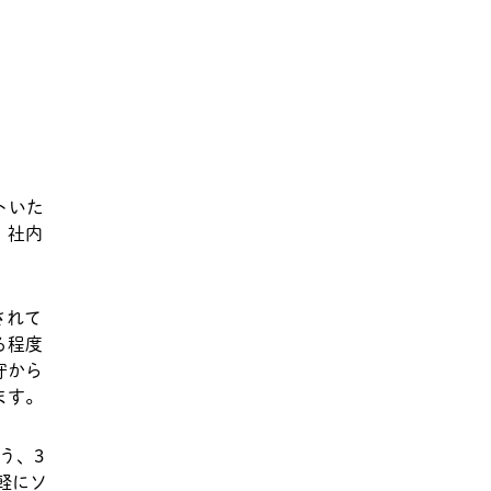
トいた
、社内
されて
る程度
守から
ます。
う、3
軽にソ