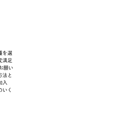
種を選
変満足
お願い
方法と
加入
のいく