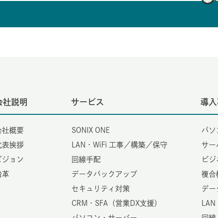
会社説明
サービス
導入
会社概要
SONIX ONE
パソ
代表挨拶
LAN・WiFi 工事／構築／保守
サー
ビジョン
回線手配
ビジ
沿革
データバックアップ
複合
セキュリティ対策
デー
CRM・SFA（営業DX支援）
LAN
パソコン・サーバー
回線