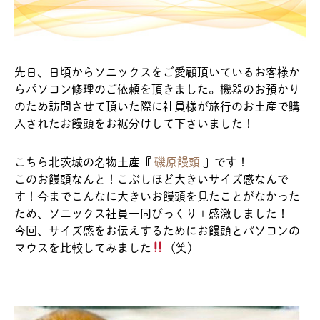
先日、日頃からソニックスをご愛顧頂いているお客様か
らパソコン修理のご依頼を頂きました。機器のお預かり
のため訪問させて頂いた際に社員様が旅行のお土産で購
入されたお饅頭をお裾分けして下さいました！
こちら北茨城の名物土産
『
磯原饅頭
』
です！
このお饅頭なんと！こぶしほど大きいサイズ感なんで
す！今までこんなに大きいお饅頭を見たことがなかった
ため、ソニックス社員一同びっくり＋感激しました！
今回、サイズ感をお伝えするためにお饅頭とパソコンの
マウスを比較してみました
（笑）