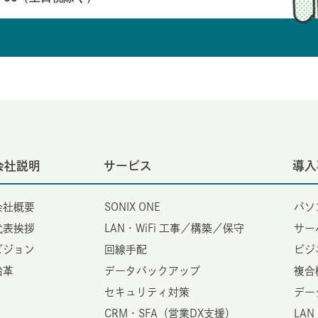
会社説明
サービス
導入
会社概要
SONIX ONE
パソ
代表挨拶
LAN・WiFi 工事／構築／保守
サー
ビジョン
回線手配
ビジ
沿革
データバックアップ
複合
セキュリティ対策
デー
CRM・SFA（営業DX支援）
LAN